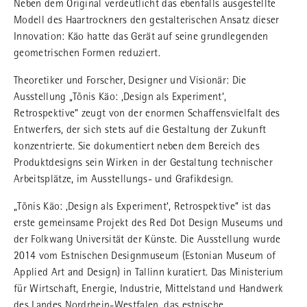
Neben dem Original verdeutlicht das ebenfalls ausgestellte
Modell des Haartrockners den gestalterischen Ansatz dieser
Innovation: Käo hatte das Gerät auf seine grundlegenden
geometrischen Formen reduziert.
Theoretiker und Forscher, Designer und Visionär: Die
Ausstellung „Tõnis Käo: ‚Design als Experiment‘,
Retrospektive“ zeugt von der enormen Schaffensvielfalt des
Entwerfers, der sich stets auf die Gestaltung der Zukunft
konzentrierte. Sie dokumentiert neben dem Bereich des
Produktdesigns sein Wirken in der Gestaltung technischer
Arbeitsplätze, im Ausstellungs- und Grafikdesign.
„Tõnis Käo: ‚Design als Experiment‘, Retrospektive“ ist das
erste gemeinsame Projekt des Red Dot Design Museums und
der Folkwang Universität der Künste. Die Ausstellung wurde
2014 vom Estnischen Designmuseum (Estonian Museum of
Applied Art and Design) in Tallinn kuratiert. Das Ministerium
für Wirtschaft, Energie, Industrie, Mittelstand und Handwerk
des Landes Nordrhein-Westfalen, das estnische