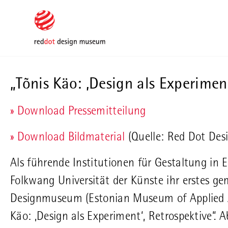
Skip to main content
Skip to page footer
„Tõnis Käo: ‚Design als Experimen
» Download Pressemitteilung
» Download Bildmaterial
(Quelle: Red Dot De
Als führende Institutionen für Gestaltung in
Folkwang Universität der Künste ihr erstes g
Designmuseum (Estonian Museum of Applied Art
Käo: ‚Design als Experiment‘, Retrospektive“. 